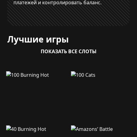
платежей и контролировать баланс.
Лучшие игры
ПОКАЗАТЬ ВСЕ СЛОТЫ