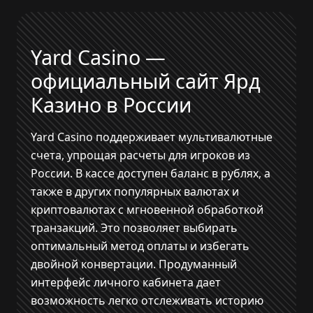
Yard Casino —
официальный сайт Ярд
Казино в России
Yard Casino поддерживает мультивалютные
счета, упрощая расчеты для игроков из
России. В кассе доступен баланс в рублях, а
также в других популярных валютах и
криптовалютах с мгновенной обработкой
транзакций. Это позволяет выбирать
оптимальный метод оплаты и избегать
двойной конвертации. Продуманный
интерфейс личного кабинета дает
возможность легко отслеживать историю