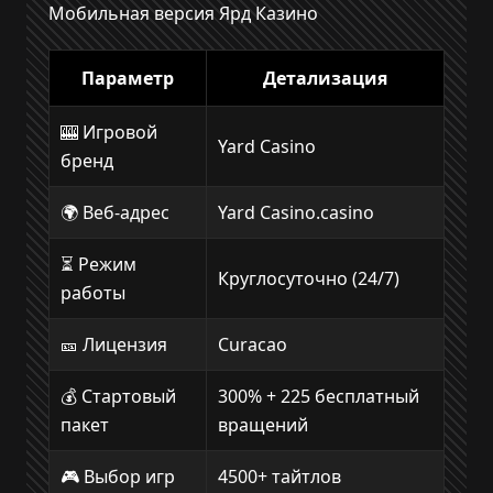
Мобильная версия Ярд Казино
Параметр
Детализация
🎰 Игровой
Yard Casino
бренд
🌍 Веб-адрес
Yard Casino.casino
⏳ Режим
Круглосуточно (24/7)
работы
🎫 Лицензия
Curacao
💰 Стартовый
300% + 225 бесплатный
пакет
вращений
🎮 Выбор игр
4500+ тайтлов