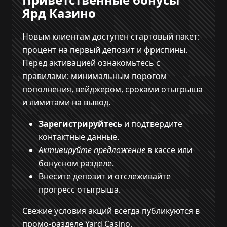
Ярд Казино
Новым клиентам доступен стартовый пакет:
процент на первый депозит и фриспины.
Перед активацией ознакомьтесь с
правилами: минимальным порогом
пополнения, вейджером, сроками отыгрыша
и лимитами на вывод.
Зарегистрируйтесь
и подтвердите
контактные данные.
Активируйте предложение
в кассе или
бонусном разделе.
Внесите депозит и отслеживайте
прогресс отыгрыша.
Свежие условия акций всегда публикуются в
промо-разделе Yard Casino.